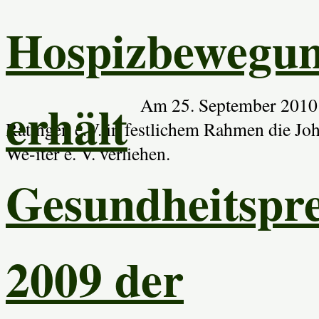
Hospizbewegu
erhält
Am 25. September 2010
Ratingen e.V. in festlichem Rahmen die Jo
We-iter e. V. verliehen.
Gesundheitspre
2009 der